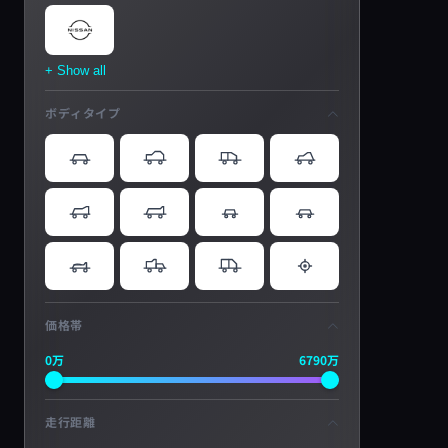
+ Show all
ボディタイプ
価格帯
0万
6790万
走行距離