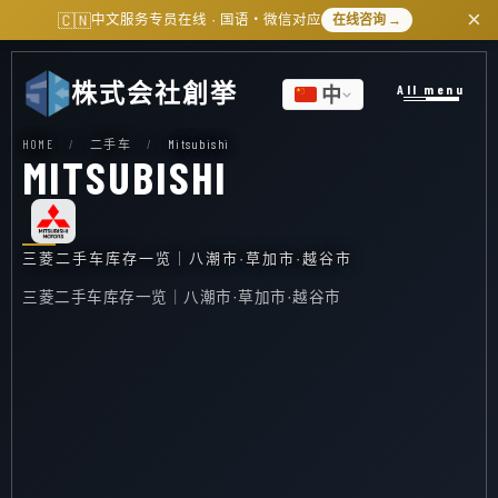
×
🇨🇳
中文服务专员在线 · 国语・微信对应
在线咨询
株式会社創挙
All menu
中
HOME
/
二手车
/
Mitsubishi
MITSUBISHI
三菱二手车库存一览｜八潮市·草加市·越谷市
三菱二手车库存一览｜八潮市·草加市·越谷市