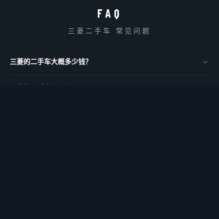
FAQ
三菱二手车 常见问题
三菱的二手车大概多少钱？
本店三菱二手车价格在0万～0万日元之间，均为含所有费用的总
三菱的二手车有保修吗？
价。
有的，本店所有在售车辆均附带保修。购买后的维修保养也可在自
可以去八潮市看三菱的实车吗？
有工厂进行。
可以，本店距八潮站5分钟车程，欢迎预约到店看车。提供中文服
可以配送到草加市·越谷市吗？
务。
可以，我们支持配送到草加市·越谷市·三郷市·东京23区。配送费
可以用旧车置换三菱吗？
在报价时说明。
可以，利用海外出口网络实现高价收购，支持置换购车。评估免
可以贷款购买三菱吗？
费，最快当天完成。
可以，提供银行汽车贷款和自社贷款两种方案，根据您的情况量身