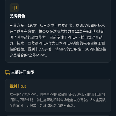
品牌特色
三菱汽车于1970年从三菱重工独立而出，以SUV和四驱技术
在全球享有盛誉。帕杰罗在达喀尔拉力赛12次夺冠的战绩证
明了其卓越的越野能力。目前专注于PHEV（插电式混合动
力）技术，欧蓝德PHEV作为日本PHEV销售的先驱占据压倒
性的份额。得利卡D:5是唯一将MPV的实用性与SUV的越野性
完美融合的"全能MPV"。
三菱热门车型
得利卡D:5
唯一的"全能MPV"。具备MPV的宽敞空间和SUV级别的最低离地
间隙与四驱性能，前往露营地和滑雪场也能安心驾驶。8人座宽敞
车内空间，是热爱户外活动家庭的绝对首选。