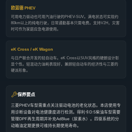
欧蓝德 PHEV
可用电力驱动也可用汽油行驶的PHEV-SUV。满电状态可实现约
80km以上的纯电行驶，日常通勤基本只需电费。支持V2H，灾害
时可作为家庭应急电源使用。
eK Cross / eK Wagon
与日产联合开发的轻自动车。eK Cross以SUV风格的硬朗设计彰
显个性。轻混动力油耗表现好，兼顾轻自动车的经济性与三菱的
硬派形象。
保养要点
三菱PHEV车型需重点关注驱动电池的老化状态。本店使用专
用诊断设备对电池健康度进行检测。得利卡D:5柴油车型需要
管理DPF再生周期并补充AdBlue（尿素水）。四驱系统的分
动箱油定期更换可维持长期使用寿命。