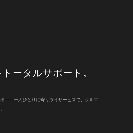
、
をトータルサポート。
輸出——一人ひとりに寄り添うサービスで、クルマ
に。