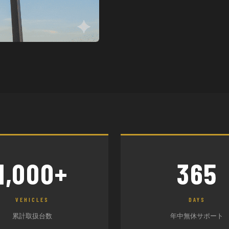
1,000+
365
VEHICLES
DAYS
累計取扱台数
年中無休サポート