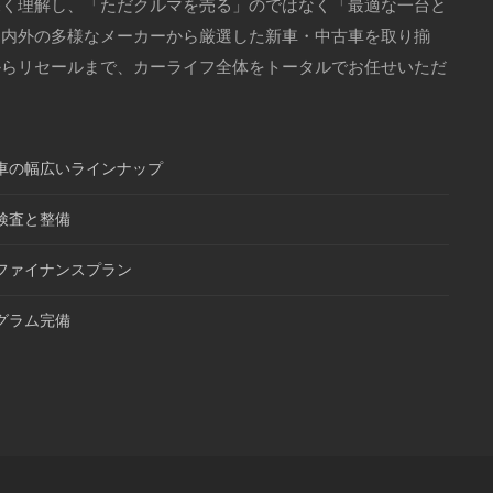
深く理解し、「ただクルマを売る」のではなく「最適な一台と
国内外の多様なメーカーから厳選した新車・中古車を取り揃
からリセールまで、カーライフ全体をトータルでお任せいただ
車の幅広いラインナップ
検査と整備
ファイナンスプラン
グラム完備