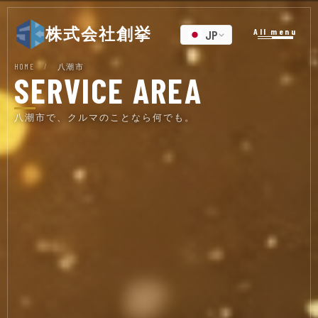
株式会社創挙
All menu
JP
HOME
/
八潮市
SERVICE AREA
八潮市で、クルマのことなら何でも。