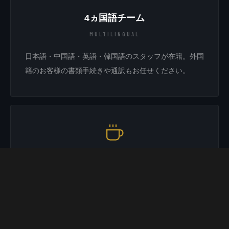
4ヵ国語チーム
MULTILINGUAL
日本語・中国語・英語・韓国語のスタッフが在籍。外国
籍のお客様の書類手続きや通訳もお任せください。
04
電話する
無料査定
カフェ併設で快適待ち時間
MOTORS CAFE
1Fの MOTORS CAFE でスペシャルティコーヒーをど