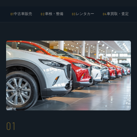
中古車販売
車検・整備
レンタカー
車買取・査定
01
02
03
04
01