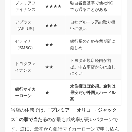
プレミアフ
独自審査基準で他社NG
★★★★
ァイナンス
でも通ることがある
アプラス
自社グループ系の取り扱
★★★
（APLUS）
いに強い
セディナ
銀行系のため在留期間に
★★
（SMBC）
厳しめ
トヨタ正規店経由が前
トヨタファ
★★
提。中古車店からは通し
イナンス
にくい
永住権ほぼ必須。金利は
銀行マイカ
★
最安だが外国人ハードル
ーローン
高
当店の体感では、
“プレミア → オリコ → ジャック
ス” の順で当たる
のが最も成約率が高いパターンで
す。逆に、最初から銀行マイカーローンで申し込ん