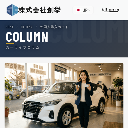
株式会社創挙
JP
All menu
HOME
/
COLUMN
/
外国人購入ガイド
COLUMN
カーライフコラム