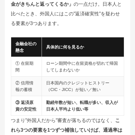
金がきちんと返ってくるか」
の一点だけ。日本人と
比べたとき、外国人にはこの”返済確実性”を疑わせ
る要素が3つあります。
金融会社の
具体的に何を見るか
懸念
① 在留期
ローン期間中に在留資格が切れて帰国
間
してしまわないか
② 信用情
日本国内のクレジットヒストリー
報の蓄積
（CIC・JICC）が短い／無い
③ 返済原
勤続年数が短い、転職が多い、収入が
資の安定性
日本人平均より低い等
つまり”外国人だから”審査が落ちるのではなく、
こ
れら3つの要素を1つずつ補強していけば、通過率は