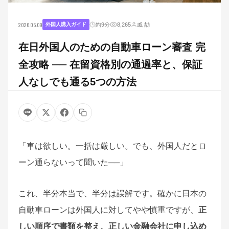
2026.05.09
約9分
8,265
戚 劼
外国人購入ガイド
在日外国人のための自動車ローン審査 完
全攻略 ── 在留資格別の通過率と、保証
人なしでも通る5つの方法
「車は欲しい。一括は厳しい。でも、外国人だとロ
ーン通らないって聞いた──」
これ、半分本当で、半分は誤解です。確かに日本の
自動車ローンは外国人に対してやや慎重ですが、
正
しい順序で書類を整え、正しい金融会社に申し込め