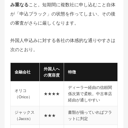
み重なる
こと。短期間に複数社に申し込むこと自体
が「申込ブラック」の状態を作ってしまい、その後
の審査がさらに厳しくなります。
外国人申込みに対する各社の体感的な通りやすさは
次のとおり。
外国人へ
金融会社
特徴
の寛容度
ディーラー経由の信頼関
オリコ
★★★★
係次第で柔軟。中古車店
（Orico）
経由が通しやすい
ジャックス
書類が揃っていればフラ
★★★
（Jaccs）
ットに判定