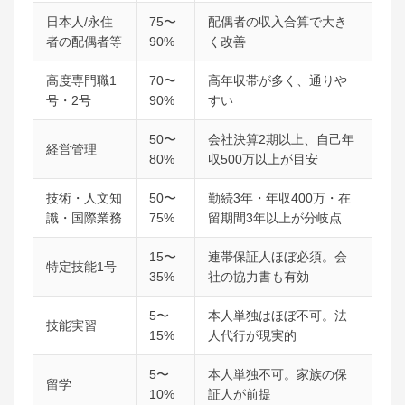
日本人/永住
75〜
配偶者の収入合算で大き
者の配偶者等
90%
く改善
高度専門職1
70〜
高年収帯が多く、通りや
号・2号
90%
すい
50〜
会社決算2期以上、自己年
経営管理
80%
収500万以上が目安
技術・人文知
50〜
勤続3年・年収400万・在
識・国際業務
75%
留期間3年以上が分岐点
15〜
連帯保証人ほぼ必須。会
特定技能1号
35%
社の協力書も有効
5〜
本人単独はほぼ不可。法
技能実習
15%
人代行が現実的
5〜
本人単独不可。家族の保
留学
10%
証人が前提