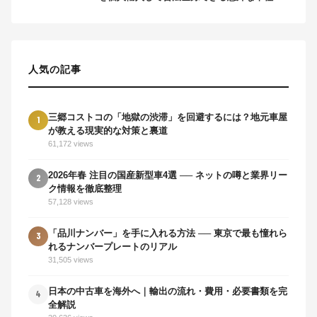
は
人気の記事
三郷コストコの「地獄の渋滞」を回避するには？地元車屋
1
が教える現実的な対策と裏道
61,172 views
2026年春 注目の国産新型車4選 ── ネットの噂と業界リー
2
ク情報を徹底整理
57,128 views
「品川ナンバー」を手に入れる方法 ── 東京で最も憧れら
3
れるナンバープレートのリアル
31,505 views
日本の中古車を海外へ｜輸出の流れ・費用・必要書類を完
4
全解説