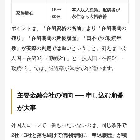
15〜
本人収入次第。配偶者が
家族滞在
30%
永住なら大幅改善
ポイントは、
「在留資格の名前」より「在留期間の
残り」「在留期間の延長履歴」「日本での勤続年
数」が実際の判定では重い
ということ。例えば「技
人国・在留3年・勤続2年」と「技人国・在留5年・
勤続4年」では、通過率が体感で2倍違います。
主要金融会社の傾向 ── 申し込む順番
が大事
外国人ローンで一番もったいないのは、
同じ条件で
2社・3社と落ち続けて信用情報に「申込履歴」が積