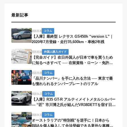
最新記事
2026.05.16
コラム
【入庫】最終型 レクサス GS450h “version L”｜
2020年7月登録・走行35,600km・車検2年残
2026.05.09
外国人購入ガイド
【完全ガイド】在日外国人が日本で車を買うため
に知るべきすべて ── 在留資格・ローン・免許・
保険・帰国まで
2026.05.09
コラム
「品川ナンバー」を手に入れる方法 ── 東京で最
も憧れられるナンバープレートのリアル
2026.04.23
コラム
【入庫】R35 GT-R アルティメイトメタルシルバー
— “匠” 市川博之氏が組んだVR38DETTを宿す日本
の銀色弾丸
2026.04.10
コラム
オーストラリアの”特別税”を逆手に！日本から
BBAを個人輸入して合法登録できる意外な車種と