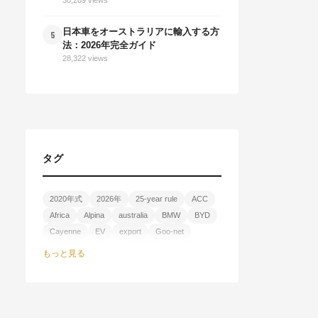
レートのリアル
30,209 views
日本車をオーストラリアに輸入する方
5
法：2026年完全ガイド
28,322 views
タグ
2020年式
2026年
25-year rule
ACC
Africa
Alpina
australia
BMW
BYD
Cayenne
EV
export
Goo-net
GS450h
IKEA
import guide
JDM
もっと見る
Jeep
JL
Kenya
NHTSA
PHEV
Premium Edition
R35
RoRo
Sea Lion 8
SEVs
Soukyo Motors
SUV
SUV比較
Tanzania
Toyota