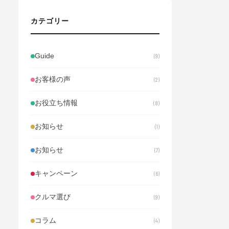
Uganda
USA
used car
V8
カテゴリー
version L
VR38DETT
Wrangler
お試しレンタル
ご当地ナンバー
ららぽーと
アウディ
アフリカ
Guide
アルティメイトメタルシルバー
ウガンダ
9
エルグランド
オフロード
お客様の声
オークション代行
オーストラリア
2
オーバーランド
カイエン
カフェ
お役立ち情報
カーセンサー
ケニア
コストコ
8
コンシェルジュ
サイズ感
サハラ
お知らせ
サファリ仕様
ショールーム
1
シーライオン8
スイフトスポーツ
お知らせ
スズキ
スタッフブログ
スポーツカー
7
セミアニリン革
タンザニア
キャンペーン
チェックポイント
トヨタ
6
ナンバープレート
ハイブリッド
クルマ選び
パジェロ
ファミリーカー
プレリュード
9
ホンダ
ポルシェ
ミニバン
コラム
メルセデス・ベンツ
ランクル300
4