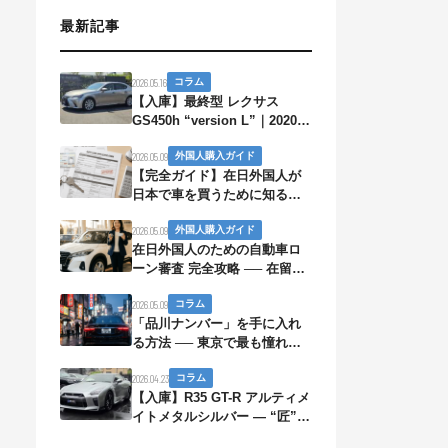
最新記事
2026.05.16
コラム
【入庫】最終型 レクサス
GS450h “version L”｜2020年
7月登録・走行35,600km・車
2026.05.09
外国人購入ガイド
検2年残
【完全ガイド】在日外国人が
日本で車を買うために知るべ
きすべて ── 在留資格・ロー
2026.05.09
外国人購入ガイド
ン・免許・保険・帰国まで
在日外国人のための自動車ロ
ーン審査 完全攻略 ── 在留資
格別の通過率と、保証人なし
2026.05.09
コラム
でも通る5つの方法
「品川ナンバー」を手に入れ
る方法 ── 東京で最も憧れら
れるナンバープレートのリア
2026.04.23
コラム
ル
【入庫】R35 GT-R アルティメ
イトメタルシルバー — “匠”
市川博之氏が組んだ