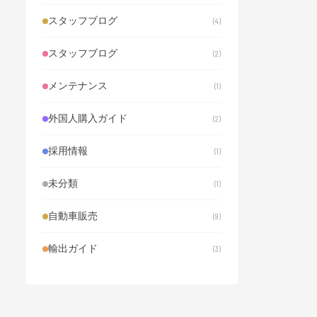
ラングラー
ランドクルーザー
ルビコン
スタッフブログ
レクサス
レンタカー
ローン審査
4
三菱
三郷
並行輸入
中古車
スタッフブログ
中古車屋
中古車購入
中古車輸出
2
乗り出し価格
事故車
使用の本拠
メンテナンス
修復歴
先乗り購入
入庫情報
八潮
1
八潮市
初心者
創挙自動車
匠
外国人購入ガイド
右ハンドル
品川ナンバー
四駆
2
在日外国人
在留資格
埼玉
埼玉県
採用情報
外免切替
外国人
外国人購入
1
失敗しない車選び
子育て
手続き
未分類
新型車
日産
日産GT-R
旧型カイエン
1
最終型
未経験OK
東京
正社員
自動車販売
永住権
求人
法人ローン
注文販売
9
海外売却
渋滞
留学生
穴場
輸出ガイド
維持費
総額表示
自動車ローン
3
自社ローン
草加
見分け方
試乗
諸費用
購入ガイド
越谷
車両リクエスト
車庫法
車庫証明
車購入
車購入ガイド
車選び