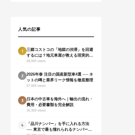
VR38DETTを宿す日本の銀色
弾丸
人気の記事
三郷コストコの「地獄の渋滞」を回避
1
するには？地元車屋が教える現実的な
対策と裏道
59,060 views
2026年春 注目の国産新型車4選 ── ネ
2
ットの噂と業界リーク情報を徹底整理
57,064 views
日本の中古車を海外へ｜輸出の流れ・
3
費用・必要書類を完全解説
30,300 views
「品川ナンバー」を手に入れる方法
4
── 東京で最も憧れられるナンバープ