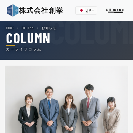
株式会社創挙
JP
All menu
HOME
/
COLUMN
/
お知らせ
COLUMN
カーライフコラム