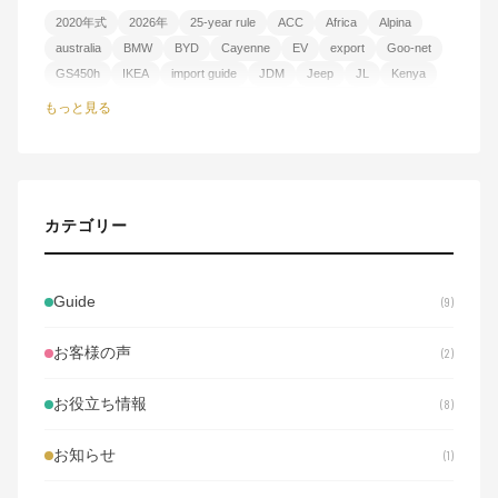
2020年式
2026年
25-year rule
ACC
Africa
Alpina
australia
BMW
BYD
Cayenne
EV
export
Goo-net
GS450h
IKEA
import guide
JDM
Jeep
JL
Kenya
NHTSA
PHEV
Premium Edition
R35
RoRo
Sea Lion 8
もっと見る
SEVs
Soukyo Motors
SUV
SUV比較
Tanzania
Toyota
Uganda
USA
used car
V8
version L
VR38DETT
Wrangler
お試しレンタル
ご当地ナンバー
ららぽーと
アウディ
アフリカ
アルティメイトメタルシルバー
ウガンダ
カテゴリー
エルグランド
オフロード
オークション代行
オーストラリア
オーバーランド
カイエン
カフェ
カーセンサー
ケニア
コストコ
コンシェルジュ
サイズ感
サハラ
サファリ仕様
Guide
9
ショールーム
シーライオン8
スイフトスポーツ
スズキ
スタッフブログ
スポーツカー
セミアニリン革
タンザニア
お客様の声
2
チェックポイント
トヨタ
ナンバープレート
ハイブリッド
パジェロ
ファミリーカー
プレリュード
ホンダ
ポルシェ
お役立ち情報
8
ミニバン
メルセデス・ベンツ
ランクル300
ラングラー
ランドクルーザー
ルビコン
レクサス
レンタカー
お知らせ
1
ローン審査
三菱
三郷
並行輸入
中古車
中古車屋
中古車購入
中古車輸出
乗り出し価格
事故車
使用の本拠