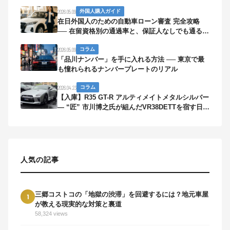
保険・帰国まで
2026.05.09
外国人購入ガイド
在日外国人のための自動車ローン審査 完全攻略
── 在留資格別の通過率と、保証人なしでも通る5
つの方法
2026.05.09
コラム
「品川ナンバー」を手に入れる方法 ── 東京で最
も憧れられるナンバープレートのリアル
2026.04.23
コラム
【入庫】R35 GT-R アルティメイトメタルシルバー
— “匠” 市川博之氏が組んだVR38DETTを宿す日本
の銀色弾丸
人気の記事
三郷コストコの「地獄の渋滞」を回避するには？地元車屋
1
が教える現実的な対策と裏道
58,324 views