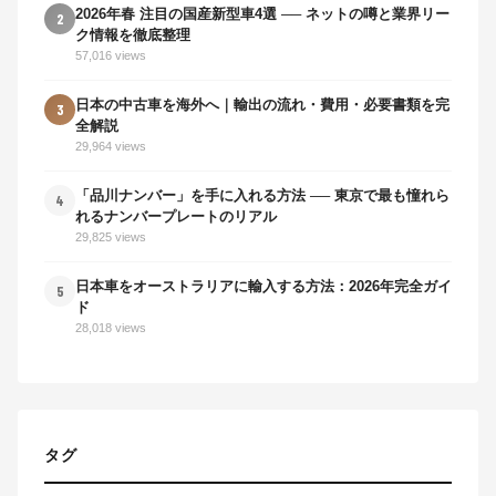
2026年春 注目の国産新型車4選 ── ネットの噂と業界リー
2
ク情報を徹底整理
57,016 views
日本の中古車を海外へ｜輸出の流れ・費用・必要書類を完
3
全解説
29,964 views
「品川ナンバー」を手に入れる方法 ── 東京で最も憧れら
4
れるナンバープレートのリアル
29,825 views
日本車をオーストラリアに輸入する方法：2026年完全ガイ
5
ド
28,018 views
タグ