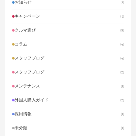
お知らせ
7
修復歴
先乗り購入
入庫情報
八潮
八潮市
初心者
創挙自動車
匠
右ハンドル
品川ナンバー
四駆
キャンペーン
6
在日外国人
在留資格
埼玉
埼玉県
外免切替
外国人
外国人購入
失敗しない車選び
子育て
手続き
新型車
クルマ選び
9
日産
日産GT-R
旧型カイエン
最終型
未経験OK
東京
正社員
永住権
求人
法人ローン
注文販売
海外売却
コラム
4
渋滞
留学生
穴場
維持費
総額表示
自動車ローン
自社ローン
草加
見分け方
試乗
諸費用
購入ガイド
スタッフブログ
4
越谷
車両リクエスト
車庫法
車庫証明
車購入
車購入ガイド
車選び
軽自動車
輸出
連帯保証人
スタッフブログ
2
運転免許
選び方
非公開車両
駐車場
メンテナンス
1
外国人購入ガイド
2
採用情報
1
未分類
1